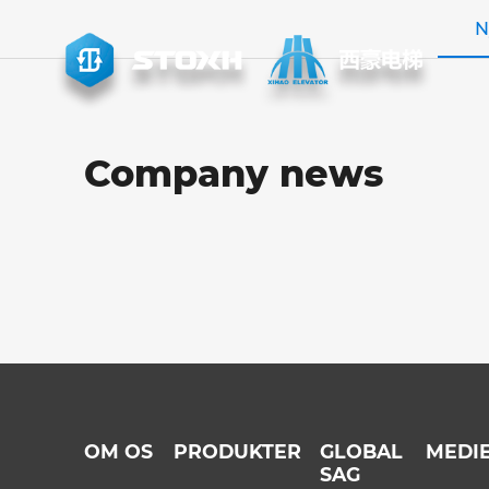
N
Hjørnestenen i vores succes
Company news
OM OS
PRODUKTER
GLOBAL
MEDI
SAG