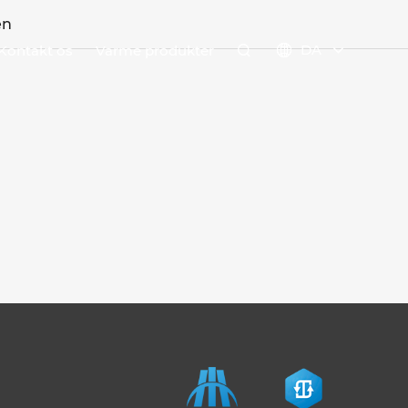
en
DA
Kontakt os
Varme produkter

