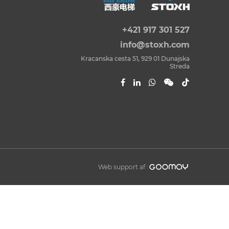
+421 917 301 527
info@stoxh.com
Kracanska cesta 51, 929 01 Dunajska
Streda

Web support af :