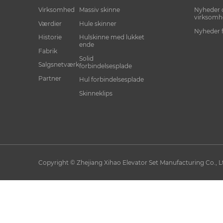
Virksomhed
Massiv skinne
Nyheder
virksomh
Værdier
Hule skinner
Nyheder 
Historie
Hulskinne med lukket
ende
Fabrik
Solid
Salgsnetværk
forbindelsesplade
Partner
Hul forbindelsesplade
Skinneklips
Copyright © Zhejiang Xihao Elevator Set Manufacturing Co., Lt