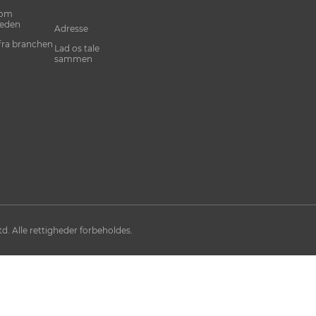
 om
eden
Adresse
fra branchen
Lad os tale
sammen
d. Alle rettigheder forbeholdes.