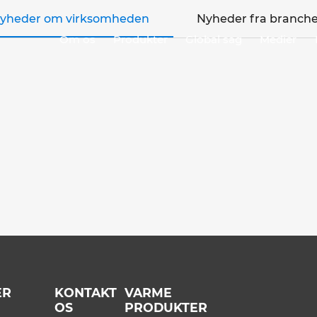
yheder om virksomheden
Nyheder fra branch
Om os
Produkter
Global sag
Medier
ER
KONTAKT
VARME
OS
PRODUKTER