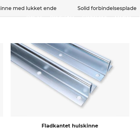
kinne med lukket ende
Solid forbindelsesplade
Om os
Produkter
Global sag
Medier
Fladkantet hulskinne