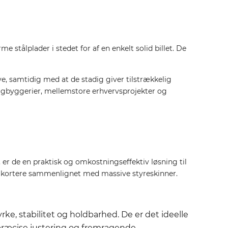
me stålplader i stedet for af en enkelt solid billet. De
e, samtidig med at de stadig giver tilstrækkelig
oligbyggerier, mellemstore erhvervsprojekter og
 er de en praktisk og omkostningseffektiv løsning til
t kortere sammenlignet med massive styreskinner.
rke, stabilitet og holdbarhed. De er det ideelle
s præcise justering og fremragende