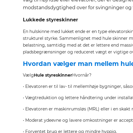
modstandsdygtighed over for svingninger og vi
Lukkede styreskinner
En hulskinne med lukket ende er en type elevatorski
strukturel styrke. Sammenlignet med hule skinner med
belastning, samtidig med at det er lettere end mass
pladsbegrænsninger og reduceret vægt er vigtige ov
Hvordan vælger man mellem hule
Vælg
Hule styreskinner
Hvornår?
• Elevatoren er til lav- til mellemhøje bygninger, s
• Vægtreduktion og lettere håndtering under installat
• Elevatoren er maskinrumsløs (MRL) eller i en skak
• Moderat ydeevne og lavere omkostninger er accep
• Forventet brug er lettere og mindre hyppig.