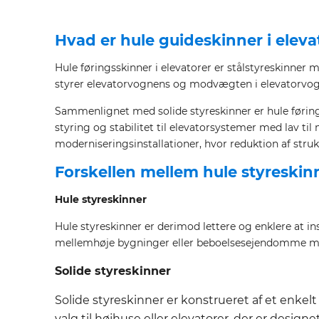
Hvad er hule guideskinner i eleva
Hule føringsskinner i elevatorer er stålstyreskinner med
styrer elevatorvognens og modvægten i elevatorvog
Sammenlignet med solide styreskinner er hule føring
styring og stabilitet til elevatorsystemer med lav t
moderniseringsinstallationer, hvor reduktion af strukt
Forskellen mellem hule styreskin
Hule styreskinner
Hule styreskinner er derimod lettere og enklere at i
mellemhøje bygninger eller beboelsesejendomme med 
Solide styreskinner
Solide styreskinner er konstrueret af et enkelt
valg til højhuse eller elevatorer, der er desi