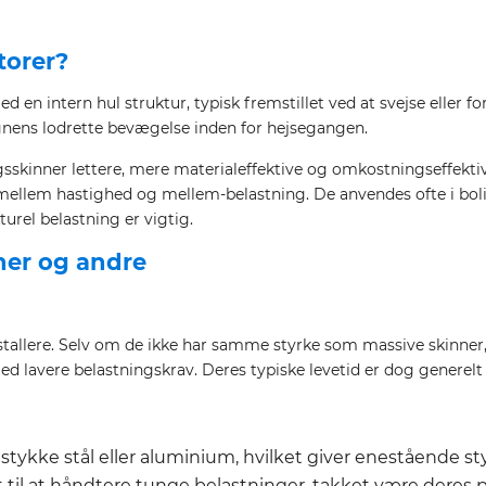
torer?
 en intern hul struktur, typisk fremstillet ved at svejse eller for
nens lodrette bevægelse inden for hejsegangen.
sskinner lettere, mere materialeffektive og omkostningseffektiv
il mellem hastighed og mellem-belastning. De anvendes ofte i b
urel belastning er vigtig.
ner og andre
nstallere. Selv om de ikke har samme styrke som massive skinner,
lavere belastningskrav. Deres typiske levetid er dog generel
 stykke stål eller aluminium, hvilket giver enestående sty
gnet til at håndtere tunge belastninger, takket være dere