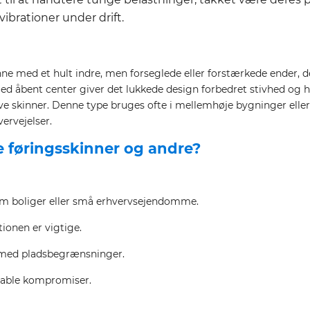
brationer under drift.
nne med et hult indre, men forseglede eller forstærkede ender,
 åbent center giver det lukkede design forbedret stivhed og hol
ive skinner. Denne type bruges ofte i mellemhøje bygninger ell
ervejelser.
 føringsskinner og andre?
åsom boliger eller små erhvervsejendomme.
ionen er vigtige.
t med pladsbegrænsninger.
table kompromiser.