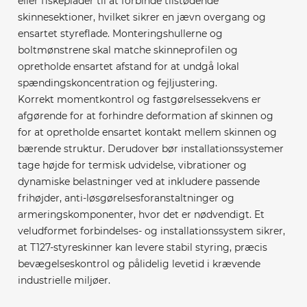
eller fiskeplader til at forbinde tilstødende
skinnesektioner, hvilket sikrer en jævn overgang og
ensartet styreflade. Monteringshullerne og
boltmønstrene skal matche skinneprofilen og
opretholde ensartet afstand for at undgå lokal
spændingskoncentration og fejljustering.
Korrekt momentkontrol og fastgørelsessekvens er
afgørende for at forhindre deformation af skinnen og
for at opretholde ensartet kontakt mellem skinnen og
bærende struktur. Derudover bør installationssystemer
tage højde for termisk udvidelse, vibrationer og
dynamiske belastninger ved at inkludere passende
frihøjder, anti-løsgørelsesforanstaltninger og
armeringskomponenter, hvor det er nødvendigt. Et
veludformet forbindelses- og installationssystem sikrer,
at T127-styreskinner kan levere stabil styring, præcis
bevægelseskontrol og pålidelig levetid i krævende
industrielle miljøer.