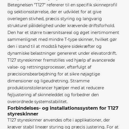
Betegnelsen "T127" refererer til en specifik skinneprofil
og sektionsstørrelse, der er udviklet for at give
overlegen stivhed, præcis styring og langvarig
strukturel pålidelighed under krævende driftsforhold.
Den har et større tværsnitsareal og øget inertimoment
sammenlignet med mindre T-type skinner, hvilket gør
den i stand til at modstå højere sidekræfter og
dynamiske belastninger genereret under elevatordrift.
T127 styreskinner fremstilles ved hjælp af avancerede
valse- og rettningsprocesser, efterfulgt af
præcisionsbearbejdning for at sikre nøjagtige
dimensioner og ligeudretning. Stramme
produktionstolerancer hjælper med at reducere
fejljustering af skinneleddet og forbedrer den
overordnede systemstabilitet.
Forbindelses- og installationssystem for T127
styreskinner
T127 styreskinner anvendes ofte i applikationer, der
kræver stabil lineær styring og præcis justering. For at