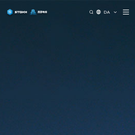
DA

