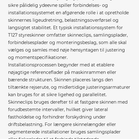
sikre pålidelig ydeevne spiller forbindelses- og
installationssystemet en afgørende rolle i at opretholde
skinnernes ligeudretning, belastningsoverførsel og
langsigtet stabilitet. Et typisk installationssystem for
T127 styreskinner omfatter skinneclips, samlingsplader,
forbindelsesplader og monteringsbeslag, som alle skal
vælges og samles med nøje hensyntagen til justering
og momentspecifikationer.
Installationsprocessen begynder med at etablere
nøjagtige referenceflader på maskinrammen eller
bærende strukturen. Skinnen placeres langs den
tiltænkte rejserute, og midlertidige justeringsarmaturer
kan bruges for at sikre ligehed og parallelitet.
Skinneclips bruges derefter til at fastgøre skinnen med
forudbestemte intervaller, hvilket giver lateral
fastholdelse og forhindrer forskydning under
driftsbelastning. For længere skinnelængder eller
segmenterede installationer bruges samlingsplader